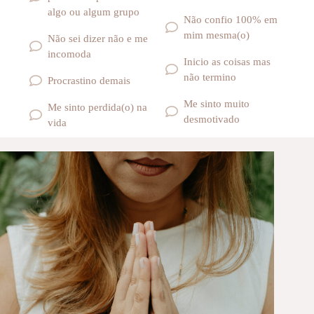
algo ou algum grupo
Não confio 100% em
mim mesma(o)
Não sei dizer não e me
incomoda
Inicio as coisas mas
não termino
Procrastino demais
Me sinto muito
Me sinto perdida(o) na
desmotivado
vida