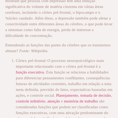
mostram que pessoas com depressão têm uma redução
significativa do volume de matéria cinzenta em várias áreas
cerebrais, incluindo o córtex pré-frontal, o hipocampo e o
⁴núcleo caudado. Além disso, a depressão também pode afetar a
conectividade entre diferentes áreas do cérebro, o que pode levar
a sintomas como falta de energia, perda de interesse e
dificuldade de concentração.
Entendendo as funções das partes do cérebro que os transtornos
afetam?
Fonte: Wikipédia.
Córtex pré-frontal: O processo neuropsicológico mais
importante relacionado com o córtex pré-frontal é a
função executiva
. Esta função se relaciona a habilidades
para diferenciar pensamentos conflitantes, consequências
futuras de atividades correntes, trabalho em relação a uma
meta definida, previsão de fatos, expectativas baseadas em
ações, e controle social.
Planejamento
,
tomada de decisão
,
controle inibitório
,
atenção
e
memória de trabalho
são
consideradas funções que podem ser classificadas como
funções executivas, com uma ativação predominante do