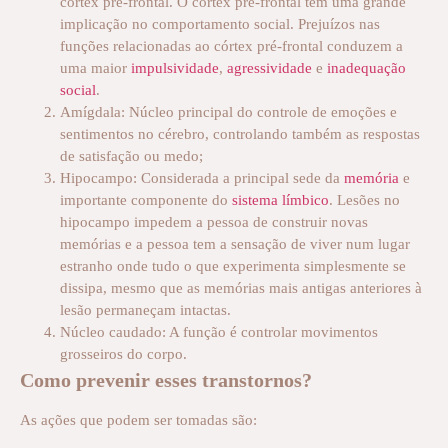
córtex pré-frontal. O córtex pré-frontal tem uma grande
implicação no comportamento social. Prejuízos nas
funções relacionadas ao córtex pré-frontal conduzem a
uma maior
impulsividade
,
agressividade
e
inadequação
social
.
Amígdala: Núcleo principal do controle de emoções e
sentimentos no cérebro, controlando também as respostas
de satisfação ou medo;
Hipocampo: Considerada a principal sede da
memória
e
importante componente do
sistema límbico
. Lesões no
hipocampo impedem a pessoa de construir novas
memórias e a pessoa tem a sensação de viver num lugar
estranho onde tudo o que experimenta simplesmente se
dissipa, mesmo que as memórias mais antigas anteriores à
lesão permaneçam intactas.
Núcleo caudado: A função é controlar movimentos
grosseiros do corpo.
Como prevenir esses transtornos?
As ações que podem ser tomadas são: